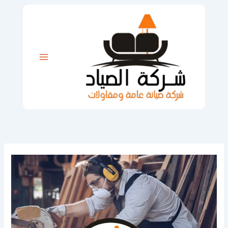
خطي
لى
لمحتوى