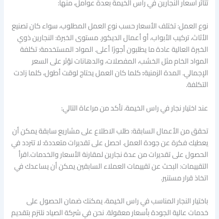
تتأثر أسعار النجارين في راس الخيمة بعدة عوامل، منها:
نوع العمل: تختلف الأسعار حسب نوع العمل المطلوب، سواء كان تصنيع
الأثاث، تركيب الأبواب، أو أعمال الديكور. مستوى الخبرة: النجارين ذوي
الخبرة العالية عادة ما يطلبون أجورًا أعلى. المواد المستخدمة: تكلفة
المواد الخام مثل الخشب، المفصلات، والدهانات تؤثر على السعر
الإجمالي. المدة الزمنية
:
كلما كان العمل يحتاج لوقت أطول، كلما زادت
التكلفة.
عند اختيار نجار في راس الخيمة، تأكد من مراعاة التالي:
تحقق من الأعمال السابقة: طلب الاطلاع على مشاريع سابقة يمكن أن
يعطيك فكرة عن جودة العمل. احصل على تقديرات متعددة: لا تتردد في
الحصول على تقديرات من عدة نجارين لمقارنة الأسعار والخدمات.اقرأ
التقييمات: البحث عن تقييمات العملاء السابقين يمكن أن يساعدك في
اتخاذ قرار مستنير.
باختيار النجار المناسب في راس الخيمة، يمكنك ضمان الحصول على
خدمات عالية الجودة بأسعار معقولة. نحن في شركة الصياد نلتزم بتقديم