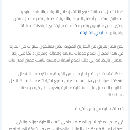
كما تشمل خدماتنا تصنيع الأثاث، إصلاح الأبواب والنوافذ، وتركيب
المطابخ. نستخدم أفضل المواد والأدوات لضمان تقديم عمل متقن
ومتين. نحن ملتزمون بتقديم خدمات نجارة تلبي توقعات عملائنا
وتفوقها.
نجار في الشارقة
نحن نتميز بفريق من النجارين المهرة الذين يمتلكون سنوات من الخبرة
في هذا المجال. نقدم خدمات سريعة وفعالة، ونحرص دائمًا على رضا
العميل. بالإضافة إلى ذلك، نقدم أسعار تنافسية تناسب جميع الميزانيات.
إذا كنت تبحث عن رقم نجار في راس الخيمة، فلا تتردد في الاتصال
بشركة الصياد. نحن هنا لنساعدك في جميع احتياجاتك من النجارة. اتصل
بنا اليوم للحصول على استشارة مجانية وتعرف على كيف يمكننا
مساعدتك.
خدمات نجارة في راس الخيمة
في عالم الديكورات والتصميم الداخلي، تلعب النجارة دورًا حيويًا في
إضفاء لمسة فريدة على المنازل والمكاتب. نحن في شركة الصياد نفخر