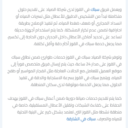
ويعمل فريق
سباك
في القوز لدى شركة الصياد على تقديم حلول
متكاملة تبدأ من التشخيص الدقيق للأعطال مثل تسربات المياه أو
انسداد المجاري أو ضعف ضغط المياه، ثم تنفيذ الإصلاح بطريقة
احترافية تضمن عدم تكرار المشكلة. كما يتم استخدام أجهزة حديثة
تساعد على تحديد أماكن الأعطال داخل الجدران دون الحاجة إلى تكسير،
مما يجعل خدمة سباك في القوز أكثر دقة وأقل تكلفة.
وتوفر شركة الصياد سباك في القوز خدمات طوارئ ضمن نطاق سباك
في القوز على مدار 24 ساعة، حيث يتم إرسال فريق متخصص فوراً إلى
موقع العميل للتعامل مع الحالات العاجلة مثل انفجار المواسير أو طفح
المياه. ويتميز سباك في القوز بسرعة الاستجابة والدقة في تنفيذ
الحلول، مما يجعل الخدمة موثوقة لدى سكان المنطقة.
كما يتم تقديم خدمات صيانة دورية ضمن أعمال سباك في القوز بهدف
الحفاظ على كفاءة الشبكات وتقليل الأعطال المستقبلية، خاصة في
منطقة نشطة مثل القوز التي تعتمد بشكل كبير على البنية التحتية
للمياه والصرف.
سباك في الشارقة