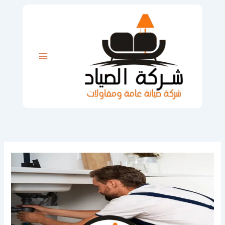
خطي
لى
لمحتوى