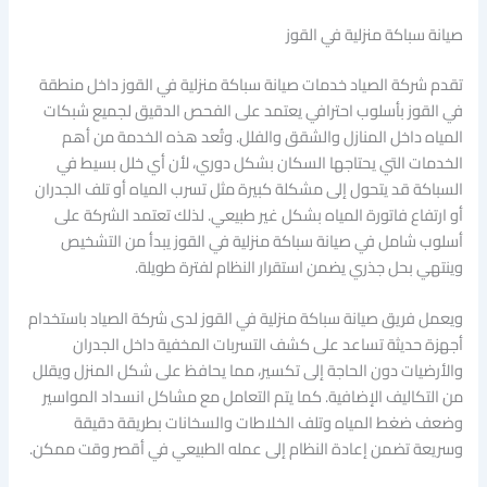
صيانة سباكة منزلية في القوز
تقدم شركة الصياد خدمات صيانة سباكة منزلية في القوز داخل منطقة
في القوز بأسلوب احترافي يعتمد على الفحص الدقيق لجميع شبكات
المياه داخل المنازل والشقق والفلل. وتُعد هذه الخدمة من أهم
الخدمات التي يحتاجها السكان بشكل دوري، لأن أي خلل بسيط في
السباكة قد يتحول إلى مشكلة كبيرة مثل تسرب المياه أو تلف الجدران
أو ارتفاع فاتورة المياه بشكل غير طبيعي. لذلك تعتمد الشركة على
أسلوب شامل في صيانة سباكة منزلية في القوز يبدأ من التشخيص
وينتهي بحل جذري يضمن استقرار النظام لفترة طويلة.
ويعمل فريق صيانة سباكة منزلية في القوز لدى شركة الصياد باستخدام
أجهزة حديثة تساعد على كشف التسربات المخفية داخل الجدران
والأرضيات دون الحاجة إلى تكسير، مما يحافظ على شكل المنزل ويقلل
من التكاليف الإضافية. كما يتم التعامل مع مشاكل انسداد المواسير
وضعف ضغط المياه وتلف الخلاطات والسخانات بطريقة دقيقة
وسريعة تضمن إعادة النظام إلى عمله الطبيعي في أقصر وقت ممكن.