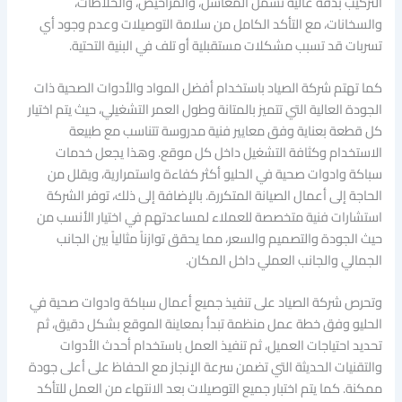
التركيب بدقة عالية تشمل المغاسل، والمراحيض، والخلاطات،
والسخانات، مع التأكد الكامل من سلامة التوصيلات وعدم وجود أي
تسربات قد تسبب مشكلات مستقبلية أو تلف في البنية التحتية.
كما تهتم شركة الصياد باستخدام أفضل المواد والأدوات الصحية ذات
الجودة العالية التي تتميز بالمتانة وطول العمر التشغيلي، حيث يتم اختيار
كل قطعة بعناية وفق معايير فنية مدروسة تتناسب مع طبيعة
الاستخدام وكثافة التشغيل داخل كل موقع. وهذا يجعل خدمات
سباكة وادوات صحية في الحليو أكثر كفاءة واستمرارية، ويقلل من
الحاجة إلى أعمال الصيانة المتكررة. بالإضافة إلى ذلك، توفر الشركة
استشارات فنية متخصصة للعملاء لمساعدتهم في اختيار الأنسب من
حيث الجودة والتصميم والسعر، مما يحقق توازناً مثالياً بين الجانب
الجمالي والجانب العملي داخل المكان.
وتحرص شركة الصياد على تنفيذ جميع أعمال سباكة وادوات صحية في
الحليو وفق خطة عمل منظمة تبدأ بمعاينة الموقع بشكل دقيق، ثم
تحديد احتياجات العميل، ثم تنفيذ العمل باستخدام أحدث الأدوات
والتقنيات الحديثة التي تضمن سرعة الإنجاز مع الحفاظ على أعلى جودة
ممكنة. كما يتم اختبار جميع التوصيلات بعد الانتهاء من العمل للتأكد