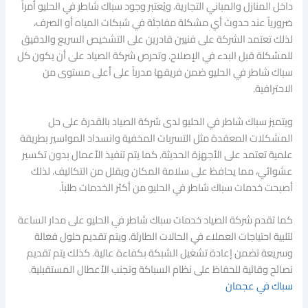
داخل المنازل والمباني التجارية. ويُعتبر وجود سباك شاطر في الحليو أمراً
ضرورياً عند حدوث أي مشكلة مفاجئة في شبكات المياه أو الصرف،
لذلك تعتمد الشركة على فنيين قادرين على التشخيص السريع والدقيق
للمشكلة قبل البدء في الإصلاح. وتحرص شركة الصياد على أن يكون كل
سباك شاطر في الحليو ضمن فريقها مدرباً على أعلى مستوى من
الاحترافية.
ويتميز سباك شاطر في الحليو لدى شركة الصياد بالقدرة على حل
المشكلات المعقدة مثل التسربات المخفية وانسداد المواسير بطريقة
علمية تعتمد على الأجهزة الحديثة. كما يتم تنفيذ الأعمال بدون تكسير
عشوائي، مما يحافظ على سلامة المكان ويقلل من التكاليف. لذلك
أصبحت خدمات سباك شاطر في الحليو من أكثر الخدمات طلباً.
كما تقدم شركة الصياد خدمات سباك شاطر في الحليو على مدار الساعة
لتلبية احتياجات العملاء في الحالات الطارئة. ويتم تقديم حلول فعالة
وسريعة تضمن إعادة تشغيل الشبكة بكفاءة عالية. كذلك يتم تقديم
نصائح وقائية للحفاظ على نظام السباكة وتجنب الأعطال المستقبلية.
سباك في عجمان