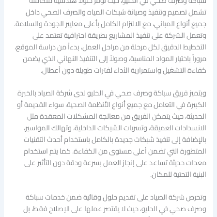
سباكة وصرف صحي في الحليو، حيث توفر حلولاً هندسية متكاملة
تشمل تصميم وتنفيذ وصيانة شبكات المياه والصرف الصحي داخل
جميع أنواع المباني، مع الالتزام الكامل بأعلى معايير الجودة والسلامة.
وتعمل الشركة على تنفيذ المشاريع بطريقة احترافية تعتمد على
التخطيط الدقيق لكل مرحلة من مراحل العمل، بدءاً من دراسة الموقع،
مروراً باختيار المواد المناسبة، وصولاً إلى التنفيذ النهائي الذي يضمن
كفاءة التشغيل واستمرارية الأداء لفترات طويلة دون أعطال.
ويتميز فريق سباكة وصرف صحي في الحليو لدى شركة الصياد بالخبرة
الكبيرة في التعامل مع جميع أنواع الأنظمة الصحية، سواء القديمة أو
الحديثة، حيث يتمكن الفريق من معالجة المشكلات المعقدة مثل
الانسدادات العميقة، وتسربات الشبكات الداخلية، وتهالك المواسير،
بالإضافة إلى تنفيذ شبكات جديدة بالكامل باستخدام أحدث التقنيات
المتطورة التي تضمن أعلى مستوى من الكفاءة. كما يتم استخدام
معدات حديثة تساعد على إنجاز العمل بسرعة ودقة دون التأثير على
البنية التحتية للمكان.
وتحرص شركة الصياد على تقديم حلول وقائية ضمن خدمات سباكة
وصرف صحي في الحليو، حيث لا يقتصر عملها على الإصلاح فقط، بل