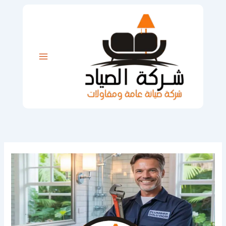
خطي
لى
لمحتوى