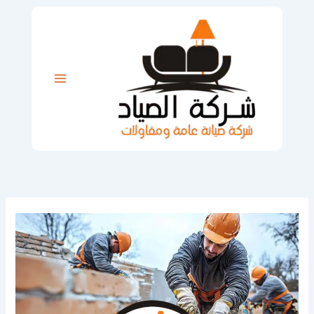
خطي
لى
لمحتوى