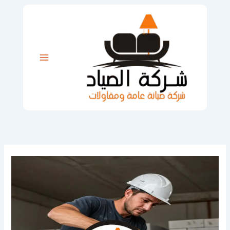
خطي
لى
لمحتوى